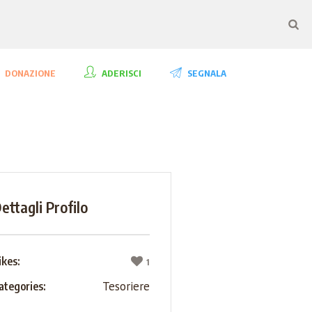
DONAZIONE
ADERISCI
SEGNALA
ettagli Profilo
ikes:
1
Tesoriere
ategories: