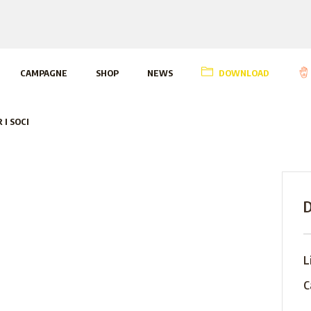
CAMPAGNE
SHOP
NEWS
DOWNLOAD
 I SOCI
D
L
C