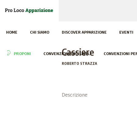
HOME
CHI SIAMO
DISCOVER APPARIZIONE
EVENTI
Cassiere
PROPONI
CONVENZIONI SOCI UNPLI
CONVENZIONI PER
ROBERTO STRAZZA
Descrizione