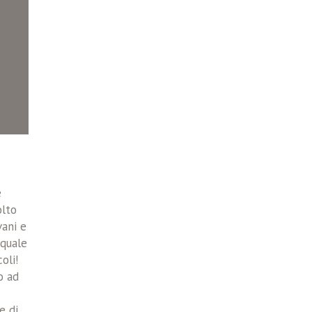
e
olto
vani e
 quale
oli!
o ad
e di