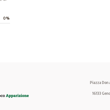
0
%
Piazza Don A
16133 Geno