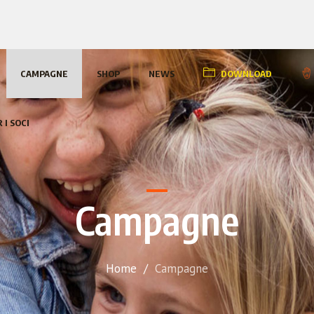
CAMPAGNE
SHOP
NEWS
DOWNLOAD
 I SOCI
Campagne
Home
/
Campagne