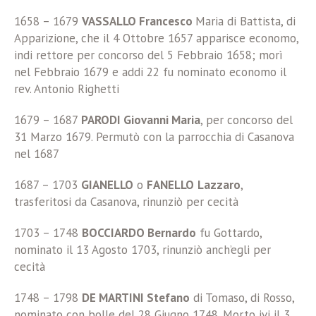
1658 – 1679
VASSALLO Francesco
Maria di Battista, di
Apparizione, che il 4 Ottobre 1657 apparisce economo,
indi rettore per concorso del 5 Febbraio 1658; morì
nel Febbraio 1679 e addi 22 fu nominato economo il
rev. Antonio Righetti
1679 – 1687
PARODI Giovanni Maria
, per concorso del
31 Marzo 1679. Permutò con la parrocchia di Casanova
nel 1687
1687 – 1703
GIANELLO
o
FANELLO
Lazzaro
,
trasferitosi da Casanova, rinunziò per cecità
1703 – 1748
BOCCIARDO Bernardo
fu Gottardo,
nominato il 13 Agosto 1703, rinunziò anch’egli per
cecità
1748 – 1798
DE MARTINI Stefano
di Tomaso, di Rosso,
nominato con bolle del 28 Giugno 1748. Morto ivi il 3