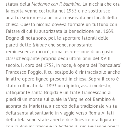
statua della
Madonna con il bambino.
La nicchia che ora
la ospita venne costruita nel 1953 e ne sostituisce
un’altra seicentesca ancora conservata nei locali della
chiesa. Questa nicchia doveva formare un tutt’uno con
l’altare di cui fu autorizzata la benedizione nel 1669.
Degne di nota sono, poi, le aperture laterali delle
pareti dette
tribune
che sono, nonostante
reminescenze rococò, ormai espressione di un gusto
classicheggiante proprio degli ultimi anni del XVIII
secolo. Il coro del 1752, in noce, è opera del “bancalaro”
Francesco Poggio, il cui scalpello è rintracciabile anche
in altre opere lignee presenti in chiesa. Sopra il coro è
stato collocato dal 1893 un dipinto, assai modesto,
raffigurante santa Brigida e un frate francescano ai
piedi di un monte sul quale la Vergine col Bambino è
adorata da Marietta, a ricordo della tradizionale visita
della santa al santuario in viaggio verso Roma. Ai lati
della tela sono state aperte due finestre ora figurate
con la
Annunciazione
e la
Bottega di san Giuseppe
opera