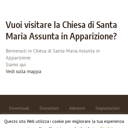
Vuoi visitare la Chiesa di Santa
Maria Assunta in Apparizione?
Benvenuti in Chiesa di Santa Maria Assunta in
Apparizione
Siamo qui
Vedi sulla mappa
Download
Donazioni
Adesioni
Segnalazioni
Diventa Volontario!
Questo sito Web utilizza i cookie per migliorare la tua esperienza
Associazione Turistica Pro Loco Apparizione © 2020 /