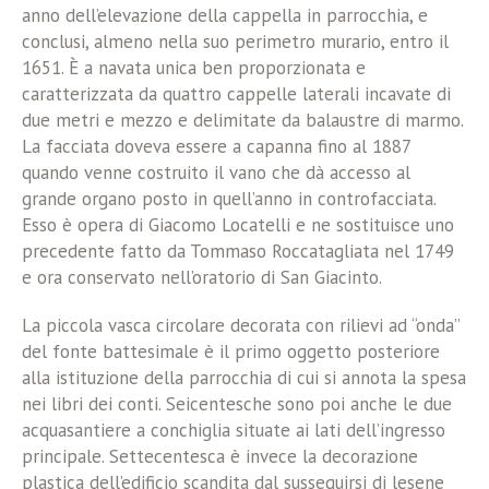
anno dell’elevazione della cappella in parrocchia, e
conclusi, almeno nella suo perimetro murario, entro il
1651. È a navata unica ben proporzionata e
caratterizzata da quattro cappelle laterali incavate di
due metri e mezzo e delimitate da balaustre di marmo.
La facciata doveva essere a capanna fino al 1887
quando venne costruito il vano che dà accesso al
grande organo posto in quell’anno in controfacciata.
Esso è opera di Giacomo Locatelli e ne sostituisce uno
precedente fatto da Tommaso Roccatagliata nel 1749
e ora conservato nell’oratorio di San Giacinto.
La piccola vasca circolare decorata con rilievi ad “onda”
del fonte battesimale è il primo oggetto posteriore
alla istituzione della parrocchia di cui si annota la spesa
nei libri dei conti. Seicentesche sono poi anche le due
acquasantiere a conchiglia situate ai lati dell’ingresso
principale. Settecentesca è invece la decorazione
plastica dell’edificio scandita dal susseguirsi di lesene